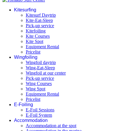
Kitesurfing
Kitesurf Daytrip
Kite-Eat-Sleep
Pick-up service
Kitefoiling
Kite Courses
Kite Spot
Equipment Rental
Pricelist
Wingfoiling
Wingfoil daytrip
Wing-Eat-Sleep
Wingfoil at our center
Pick-up service
Wing Courses
Wing Spot
Equipment Rental
Pricelist
E-Foiling
E-Foil Sessions
E-Foil System
Accommodation
Accommodation at the spot
Accommodation in the marina