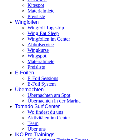
Kitespot
Materialmiete
Preisliste
Wingfoilen
Wingfoil Tagestrip
Wing-Eat-Sleep
Wingfoilen im Center
Abholservice
Wingkurse
Wingspot
Materialmiete
Preisliste
E-Foilen
E-Foil Sessions
E-Foil System
Übernachten
Übernachten am Spot
Übernachten in der Marina
Tornado Surf Center
Wo findest du uns
Aktivitäten im Center
Team
Über uns
IKO Pro Trainings