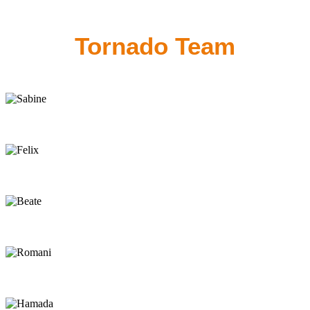
Tornado Team
Sabine
Owner
Felix
Owner
Beate
Back-Office
Romani
Manager