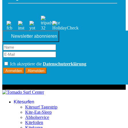
Newsletter abonnieren
Ich akzeptiere die
Datenschutzerklärung
Anmelden
Abmelden
© 2026 Tornado Surf Center
Kitesurfen
Kitesurf Tagestrip
Kite-Eat-Sleep
Abholservice
Kitefoilen
Kitekurse