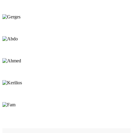
Hany
Beach Assistant
Gerges
Sailor
Abdo
Sailor
Ahmed
Sailor
Kerilios
Repair / Beach Assistant
Fam
Center Worker