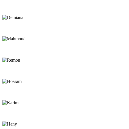
Easy
Chef
Demiana
Chef
Mahmoud
Rescue Driver
Remon
Rescue Driver
Hossam
Rescue Driver
Karim
Beach Assistant