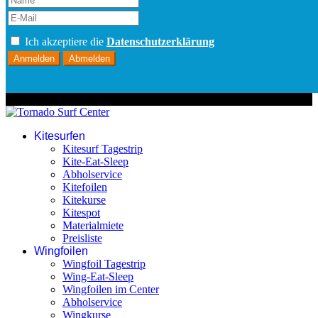
Ich akzeptiere die
Datenschutzerklärung
Anmelden
Abmelden
© 2026 Tornado Surf Center
Kitesurfen
Kitesurf Tagestrip
Kite-Eat-Sleep
Abholservice
Kitefoilen
Kitekurse
Kitespot
Materialmiete
Preisliste
Wingfoilen
Wingfoil Tagestrip
Wing-Eat-Sleep
Wingfoilen im Center
Abholservice
Wingkurse