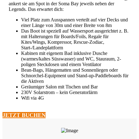
ankert sie am Spot in der Soma Bay jeweils neben der
Legends. Das erwartet dich:
Viel Platz zum Ausspannen verteilt auf vier Decks und
einer Länge von 30m und einer Breite von 8m
Das Boot ist speziell auf Wassersport ausgerichtet z. B.
mit Halterungen für Boards/Foils, Regale für
Kites/Wings, Kompressor, Rescue-Zodiac,
Start-/Landeplattform
Kabinen mit eigenem Bad inklusive Dusche
(warmes/kaltes Süsswasser) und WC, Stauraum, 2-
poligen Steckdosen und einem Ventilator
Bean-Bags, Hängematten und Sonnenliegen oder
Schnorchel-Equipment und Stand-up-Paddleboards für
die Aktiven
Geräumiger Salon mit Tischen und Bar
230V Solarstrom – kein Generatorlärm
Wifi via 4G
JETZT BUCHEN