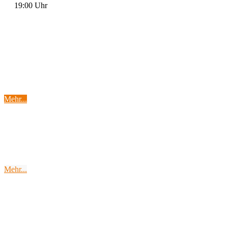
19:00 Uhr
Lerne
Wingfoilen
Mehr...
Endless Space
Soma Bay
Mehr...
The
Swing-Wing