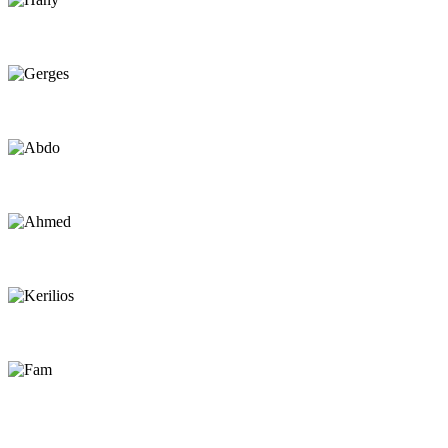
Hany
Beach Assistant
Gerges
Sailor
Abdo
Sailor
Ahmed
Sailor
Kerilios
Repair / Beach Assistant
Fam
Center Worker