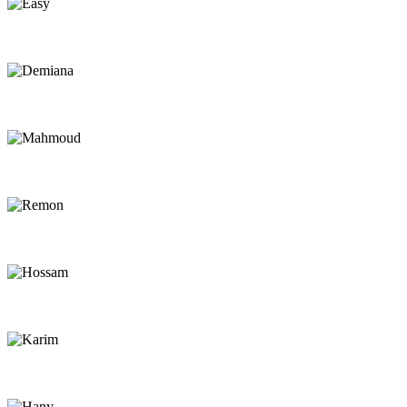
Easy
Chef
Demiana
Chef
Mahmoud
Rescue Driver
Remon
Rescue Driver
Hossam
Rescue Driver
Karim
Beach Assistant