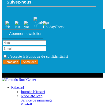
Suivez-nous
Abonner newsletter
J’accepte la
Politique de confidentialité
Anmelden
Abmelden
© 2026 Tornado Surf Center
Kitesurf
Journée Kitesurf
Kite-Eat-Sleep
Service de ramassage
Kitefoil