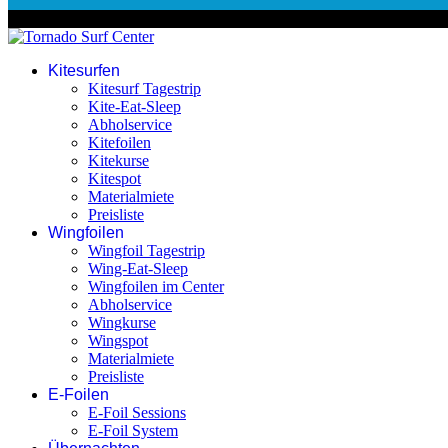
© 2026 Tornado Surf Center
Kitesurfen
Kitesurf Tagestrip
Kite-Eat-Sleep
Abholservice
Kitefoilen
Kitekurse
Kitespot
Materialmiete
Preisliste
Wingfoilen
Wingfoil Tagestrip
Wing-Eat-Sleep
Wingfoilen im Center
Abholservice
Wingkurse
Wingspot
Materialmiete
Preisliste
E-Foilen
E-Foil Sessions
E-Foil System